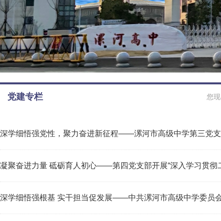
党建专栏
您现
深学细悟强党性，聚力奋进新征程——漯河市高级中学第三党支
凝聚奋进力量 砥砺育人初心——第四党支部开展“深入学习贯彻
深学细悟强根基 实干担当促发展——中共漯河市高级中学委员会