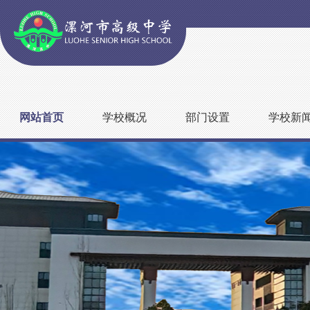
网站首页
学校概况
部门设置
学校新