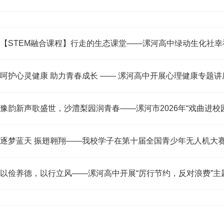
【STEM融合课程】行走的生态课堂——漯河高中绿动生化社幸
呵护心灵健康 助力青春成长 —— 漯河高中开展心理健康专题讲
豫韵新声歌盛世，沙澧梨园润青春——漯河市2026年“戏曲进校
逐梦蓝天 振翅翱翔——我校学子在第十届全国青少年无人机大
以俭养德，以行立风——漯河高中开展“厉行节约，反对浪费”主