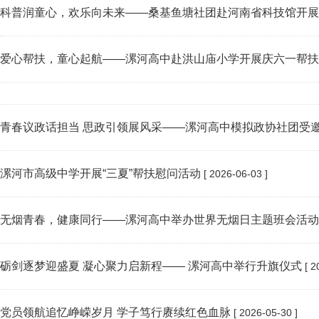
科普润童心，欢乐向未来——桑基鱼塘社团赴河南省科技馆开展
爱心帮扶，童心起航——漯河高中赴洪山庙小学开展庆六一帮扶
青春议政话担当 思政引领展风采——漯河高中模拟政协社团受
漯河市高级中学开展“三夏”帮扶慰问活动
[ 2026-06-03 ]
无烟青春，健康同行——漯河高中举办世界无烟日主题班会活动
砺剑逐梦迎盛夏 凝心聚力启新程—— 漯河高中举行升旗仪式
[ 2
党员领航追忆峥嵘岁月 学子笃行赓续红色血脉
[ 2026-05-30 ]