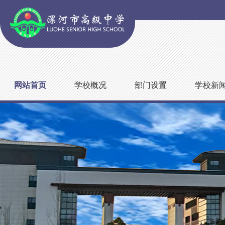
网站首页
学校概况
部门设置
学校新