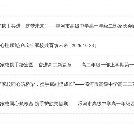
“携手共进，筑梦未来”——漯河市高级中学高一年级二部家长会
心理赋能护成长 家校共育筑未来
[ 2025-10-23 ]
家校携手绘宏图，奋进高二新篇章——高二年级一部上学期第一
“家校同心筑桥梁，携手赋能促成长”——漯河市高级中学高二二
家校同心筑根基 携手护航关键期——漯河市高级中学高一年级