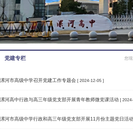
党建专栏
您现
漯河市高级中学召开党建工作专题会
[ 2024-12-05 ]
漯河高中行政与高三年级党支部开展青年教师微党课活动
[ 2024-
漯河市高级中学行政和高三年级党支部开展11月份主题党日活