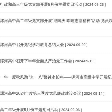
行政和高三年级党支部开展9月份主题党日活动
[ 2024-09-26 ]
漯河高中高二年级党支部开展“迎国庆·唱响志愿精神”活动 党员
漯河高中召开党纪学习教育总结大会
[ 2024-09-20 ]
漯河高中召开下半年全面从严治党工作会
[ 2024-09-19 ]
一年一度秋风劲 “九一八”警钟永长鸣——漯河市高级中学开展纪念“
漯河高中2024年度第三季度党风廉政建设会议
[ 2024-09-14 ]
高二年级开展9月份主题党日活动
[ 2024-09-06 ]