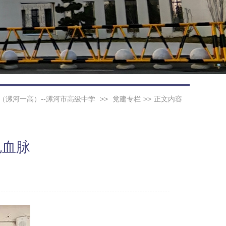
（漯河一高）--漯河市高级中学
>>
党建专栏
>>
正文内容
色血脉