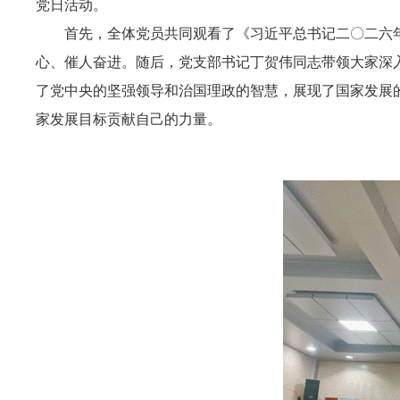
党日活动。
首先，全体党员共同观看了《习近平总书记二〇二六
心、催人奋进。随后，党支部书记丁贺伟同志带领大家深
了党中央的坚强领导和治国理政的智慧，展现了国家发展
家发展目标贡献自己的力量。