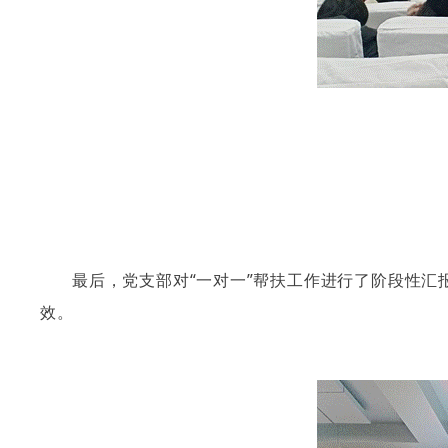
最后，党支部对“一对一”帮扶工作进行了阶段性
效。