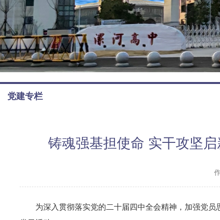
党建专栏
铸魂强基担使命 实干攻坚
为深入贯彻落实党的二十届四中全会精神，加强党员