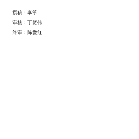
撰稿：李筝
审核：丁贺伟
终审：陈爱红