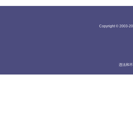
Copyright © 20
违法和不良