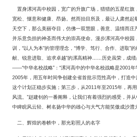
置身漯河高中校园，宽广的升旗广场，猎猎的五星红旗，
宽松、惬意和健康、昂扬。然而抬目所及，最让人肃然起敬
天空下，那么美丽夺目，仿佛一双慧眼，善意、温情而庄
并乐意负担的神圣而伟大的崇高使命。漫步漯河高中校园，
训，“以人为本”的管理理念，“博学、笃行、合作、进取”
献、锐意进取、追求卓越”的漯高精神……历史虽荣，成
——“中华名校战略”：“漯河高中的中华名校战略是2001
2005年，用五年时间争创建全省首批示范性高中，打造中原
这个计划正稳步实施；第三步，从2011年至2015年
风流。”赵建钊的一番阐释，让我们有着强烈的感受，并
中睥睨风云轻、树名扬中华的雄心与大气方能笑傲成沙澧
二、辉煌的卷帙中，那光彩照人的名字