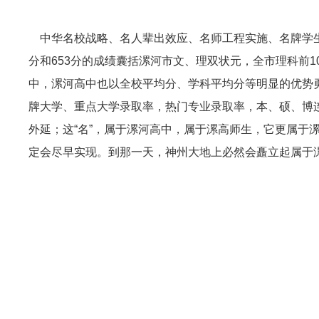
中华名校战略、名人辈出效应、名师工程实施、名牌学生培
分和653分的成绩囊括漯河市文、理双状元，全市理科前1
中，漯河高中也以全校平均分、学科平均分等明显的优势勇
牌大学、重点大学录取率，热门专业录取率，本、硕、博
外延；这“名”，属于漯河高中，属于漯高师生，它更属于
定会尽早实现。到那一天，神州大地上必然会矗立起属于