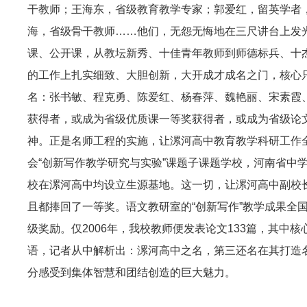
干教师；王海东，省级教育教学专家；郭爱红，留英学者
海，省级骨干教师……他们，无怨无悔地在三尺讲台上发
课、公开课，从教坛新秀、十佳青年教师到师德标兵、十
的工作上扎实细致、大胆创新，大开成才成名之门，核心
名：张书敏、程克勇、陈爱红、杨春萍、魏艳丽、宋素霞
获得者，或成为省级优质课一等奖获得者，或成为省级论
神。正是名师工程的实施，让漯河高中教育教学科研工作全
会“创新写作教学研究与实验”课题子课题学校，河南省中
校在漯河高中均设立生源基地。这一切，让漯河高中副校
且都捧回了一等奖。语文教研室的“创新写作”教学成果全
级奖励。仅2006年，我校教师便发表论文133篇，其中
语，记者从中解析出：漯河高中之名，第三还名在其打造
分感受到集体智慧和团结创造的巨大魅力。