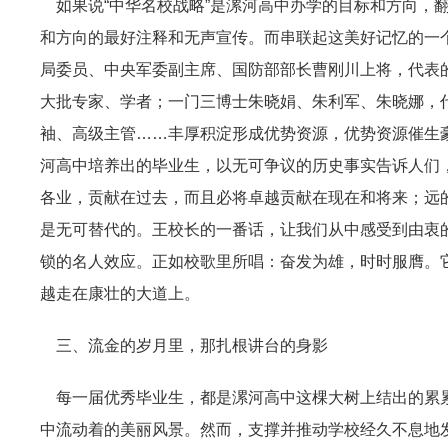
如果说“中华名校战略”是漯河高中办学的目标和方向，
和方向的最好注释和无声宣传。而串联起这美好记忆的一
局委员、中央军委副主席、国防部部长曹刚川上将，代表
大批专家、学者；一门三博士朱晓娟、朱利军、朱晓娜，
袖、高级主管……丰厚积淀形成优势资源，优势资源催生
河高中培养出的毕业生，以无可争议的历史事实告诉人们
各业，贡献在过去，而且必将卓越贡献在现在和将来；远
是无可替代的。王校长的一番话，让我们从中感受到由衷
锁的名人效应。正如校歌里所唱：奋发为雄，时时服膺。
越走在康壮的大道上。
三、流金的岁月里，那扎根讲台的身影
每一届优秀毕业生，都是漯河高中这棵大树上结出的累累
中流动着的美丽风景。然而，支撑并推动学校经久不息地发