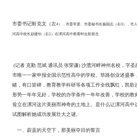
市委书记靳克文（左
4
），市委常委、市委秘书长杨国志（右
3
），市
河高中校长赵建钊（右
1
）在漯河高中察看时合影留念
(记者 克勤 范斌 通讯员 张荣谦) 沙澧河畔神州名校，
市唯一一家申报全国示范性高中的学校。筚路创业述盛事，
睹，有口皆碑，教育教学科研等各项工作全线飘红，凯歌
形势一年年见好，学校的办学条件一年年改善，学校的教
耸立在漯河这片美丽而神奇的土地上。是什么让漯河高中
试图解析她成功发展壮大之谜。
一、蔚蓝的天空下，那美丽夺目的誓言