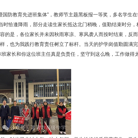
军训暨国防教育先进班集体”，教师节主题黑板报一等奖，多名学生
。当时恰逢降雨，部分走读生家长抵达北门稍晚，值勤结束时分
容的是，各位家长并未因秋雨寒凉、寒风袭人而按时结束，反而
样，也为我践行教育责任树立了标杆。当天的护学岗值勤圆满完
你班家长和你这位班主任真是负责任，坚守到这么晚，工作做得太