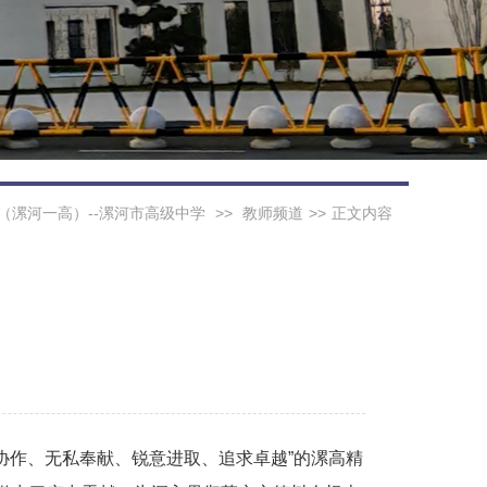
（漯河一高）--漯河市高级中学
>>
教师频道
>>
正文内容
协作、无私奉献、锐意进取、追求卓越”的漯高精