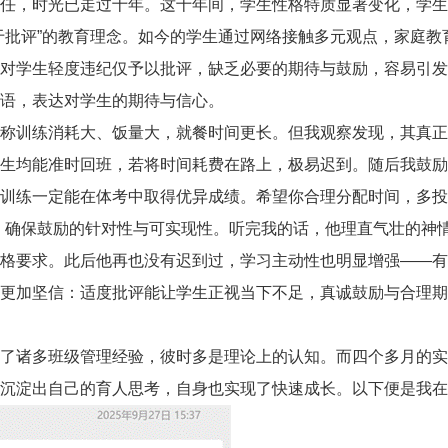
任，时光已走过十年。这十年间，学生性格特质显著变化，学生
于批评”的教育理念。如今的学生通过网络接触多元观点，家庭
对学生轻度违纪仅予以批评，缺乏必要的期待与鼓励，容易引发
语，表达对学生的期待与信心。
称训练消耗大、饭量大，就餐时间更长。但我观察发现，其真正
生均能准时回班，若将时间耗费在路上，极易迟到。随后我鼓励
训练一定能在体考中取得优异成绩。希望你合理分配时间，多投
，确保鼓励的针对性与可实现性。听完我的话，他理直气壮的神
格要求。此后他再也没有迟到过，学习主动性也明显增强——有
更加坚信：适度批评能让学生正视当下不足，真诚鼓励与合理期
了诸多班级管理经验，彼时多是理论上的认知。而四个多月的实
沉淀出自己的育人思考，自身也实现了快速成长。以下便是我在