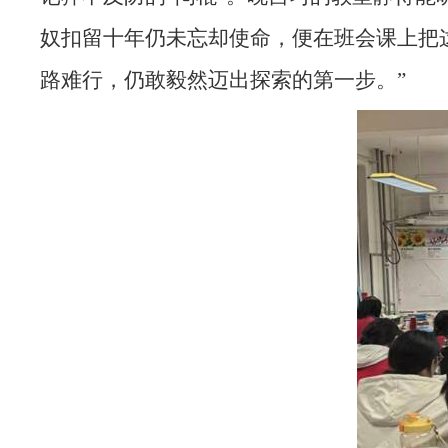
奴扣留十年仍未忘却使命，便在班会课上把
路难行，仍敢毅然迈出探索的第一步。”