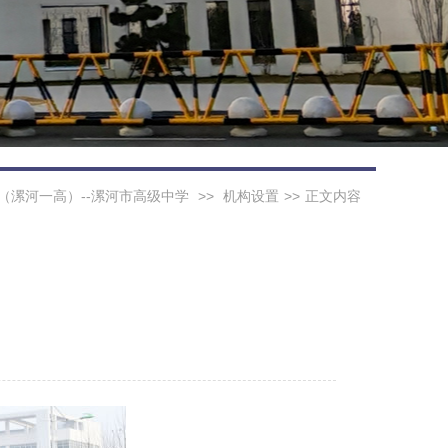
（漯河一高）--漯河市高级中学
>>
机构设置
>>
正文内容