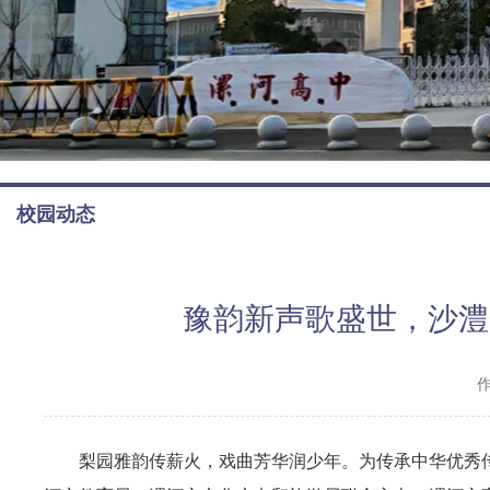
校园动态
豫韵新声歌盛世，沙澧梨
梨园雅韵传薪火，戏曲芳华润少年。为传承中华优秀