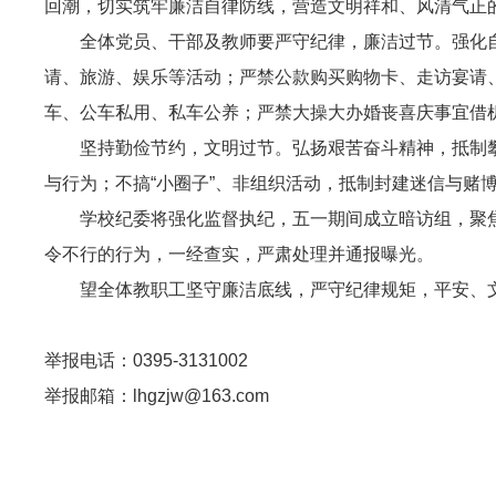
回潮，切实筑牢廉洁自律防线，营造文明祥和、风清气正
全体党员、干部及教师要严守纪律，廉洁过节。强化
请、旅游、娱乐等活动；严禁公款购买购物卡、走访宴请
车、公车私用、私车公养；严禁大操大办婚丧喜庆事宜借
坚持勤俭节约，文明过节。弘扬艰苦奋斗精神，抵制
与行为；不搞“小圈子”、非组织活动，抵制封建迷信与赌
学校纪委将强化监督执纪，五一期间成立暗访组，聚
令不行的行为，一经查实，严肃处理并通报曝光。
望全体教职工坚守廉洁底线，严守纪律规矩，平安、
举报电话：0395-3131002
举报邮箱：lhgzjw@163.com