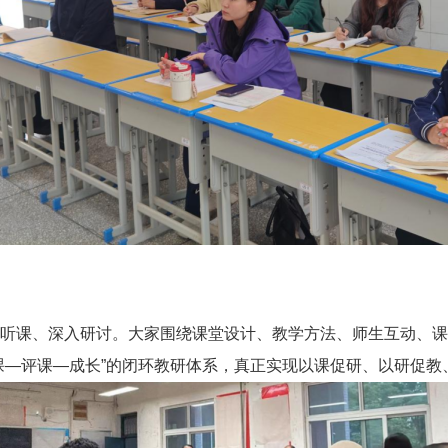
听课、深入研讨。大家围绕课堂设计、教学方法、师生互动、课
课—评课—成长”的闭环教研体系，真正实现以课促研、以研促教