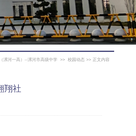
（漯河一高）--漯河市高级中学
>>
校园动态
>>
正文内容
翱翔社