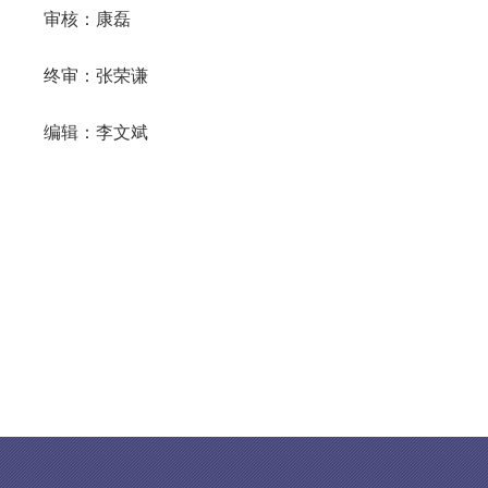
审核：康磊
终审：张荣谦
编辑：李文斌