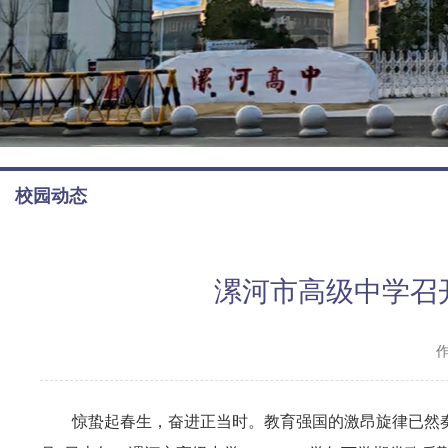
校园动态
漯河市高级中学召开
惊蛰起春生，奋进正当时。教育强国的激昂旋律已然