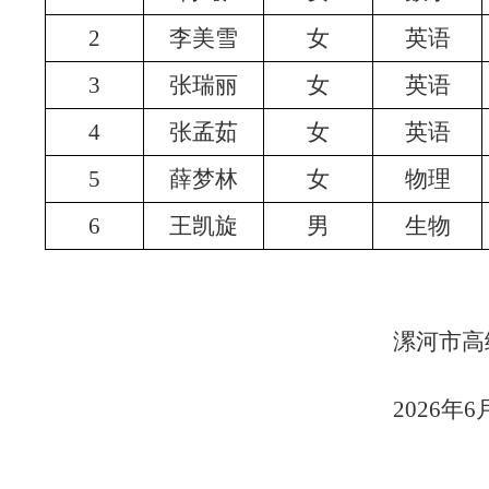
2
李美雪
女
英语
3
张瑞丽
女
英语
4
张孟茹
女
英语
5
薛梦林
女
物理
6
王凯旋
男
生物
漯河市高
2026
年
6